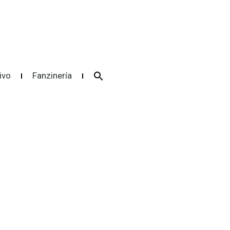
Search
ivo
Fanzinería
for:
Search Button