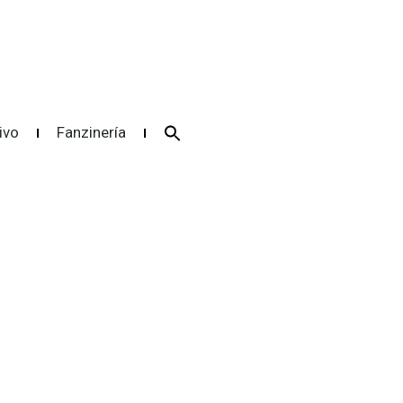
Search
ivo
Fanzinería
for:
Search Button