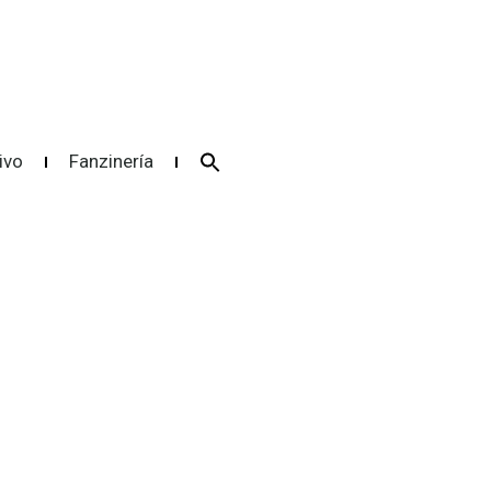
Search
ivo
Fanzinería
for:
Search Button