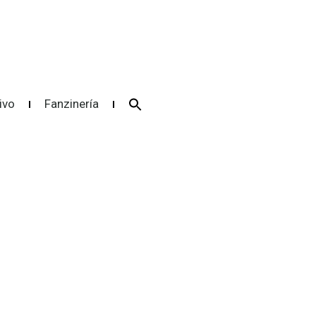
Search
ivo
Fanzinería
for:
Search Button