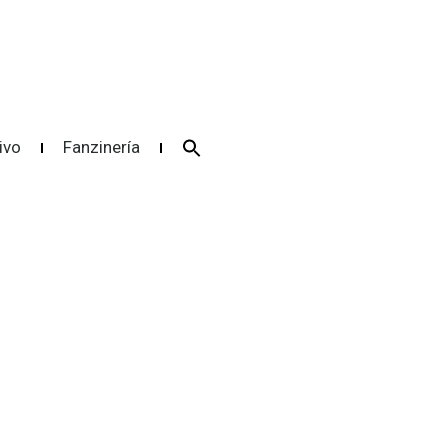
Search
ivo
Fanzinería
for:
Search Button