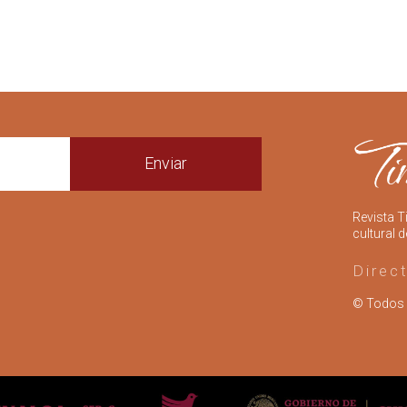
Enviar
Revista T
cultural d
Direc
© Todos 