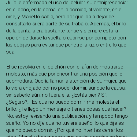
Julio le enfermaba el uso del celular, su omnipresencia:
en el baño, en la cama, en la comida, al volante, en el
cine, y Mariel lo sabía, pero por qué iba a dejar de
consultarlo si era parte de su trabajo. Además, el brillo
de la pantalla era bastante tenue y siempre está la
opción de darse la vuelta o cubrirse por completo con
las cobijas para evitar que penetre la luz o entre lo que
sea.
Él se revolvía en el colchón con el afán de mostrarse
molesto, más que por encontrar una posición que le
acomodara. Quería llamar la atención de su mujer, que
lo viera enojado por no poder dormir, aunque la causa,
sin saberlo aún, no fuera ella. ¿Estás bien? Sí.
¿Seguro?… Es que no puedo dormir, me molesta el
brillo. ¿Te llegó un mensaje o tienes cosas que hacer?
No, estoy revisando una publicación, y tampoco tengo
sueño. Yo no dije que no tuviera sueño, lo que dije es
que no puedo dormir. ¿Por qué no intentas cerrar los
ojos, Mariel, y hacer como que estás dormida en lugar