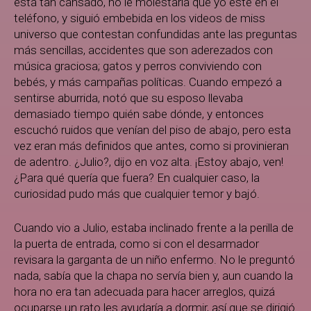
está tan cansado, no le molestaría que yo esté en el
teléfono, y siguió embebida en los videos de miss
universo que contestan confundidas ante las preguntas
más sencillas, accidentes que son aderezados con
música graciosa; gatos y perros conviviendo con
bebés, y más campañas políticas. Cuando empezó a
sentirse aburrida, notó que su esposo llevaba
demasiado tiempo quién sabe dónde, y entonces
escuchó ruidos que venían del piso de abajo, pero esta
vez eran más definidos que antes, como si provinieran
de adentro. ¿Julio?, dijo en voz alta. ¡Estoy abajo, ven!
¿Para qué quería que fuera? En cualquier caso, la
curiosidad pudo más que cualquier temor y bajó.
Cuando vio a Julio, estaba inclinado frente a la perilla de
la puerta de entrada, como si con el desarmador
revisara la garganta de un niño enfermo. No le preguntó
nada, sabía que la chapa no servía bien y, aun cuando la
hora no era tan adecuada para hacer arreglos, quizá
ocuparse un rato les ayudaría a dormir, así que se dirigió