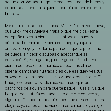
según corroboraba luego de cada resultado de becas y
concursos, donde ni siquiera aparecía por error como
finalista.
Me da miedo, soltó de la nada Mariel. No miedo, hueva,
que Erick me devuelva el trabajo, que me diga «esta
campaña no está bien dirigida, enfócala a nuestro
público». Lo mismo de siempre. Luego, ya que la
analiza, corrige y me llama para decir que la publicidad
se queda, sin pedir disculpas o aceptar que se
equivocó. Sí, está gacho, pinche gordo. Pero bueno,
piensa que esa es tu chamba, o sea, más allá de
diseñar campañas, tu trabajo es que ese güey vea tus
proyectos, los mande al diablo y luego los apruebe. Tu
trabajo no eres tú. Nada más vas a cumplir los
caprichos de alguien para que te pague. Pues sí, ya qué.
Lo que me gustaría es hacer algo que me convenza,
algo mío. Cuando menos tú sabes que eres escritor. Ya
elegiste, ya sabes a qué vienes a este mundo, yo sigo
valiendo madre. Ay, Mariel, pues gracias. Qué padre que