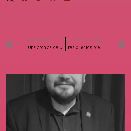
ANTERIOR
SIGUIENTE
Una crónica de Cristina Rivera Garza
Tres cuentos breves de Marco Tulio Bustos Gutiérrez