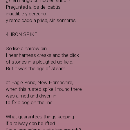
¿Y el mango curtido en sudor?
Preguntad a los del cabús,
inaudible y derecho
y remolcado a prisa, sin sombras.
4. IRON SPIKE
So like a harrow pin
I hear harness creaks and the click
of stones in a ploughed-up field.
But it was the age of steam
at Eagle Pond, New Hampshire,
when this rusted spike I found there
was aimed and driven in
to fix a cog on the line.
What guarantees things keeping
if a railway can be lifted
like a long briar out of ditch growth?