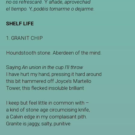
no os refrescaré.
Y añade,
aprovechad
el tiempo.
Y,
podéis tomarme o dejarme.
SHELF LIFE
1. GRANIT CHIP
Houndstooth stone. Aberdeen of the mind.
Saying
An union in the cup I’ll throw
I have hurt my hand, pressing it hard around
this bit hammered off Joyce’s Martello
Tower, this flecked insoluble brilliant
I keep but feel little in common with –
a kind of stone age circumcising knife,
a Calvin edge in my complaisant pith.
Granite is jaggy, salty, punitive