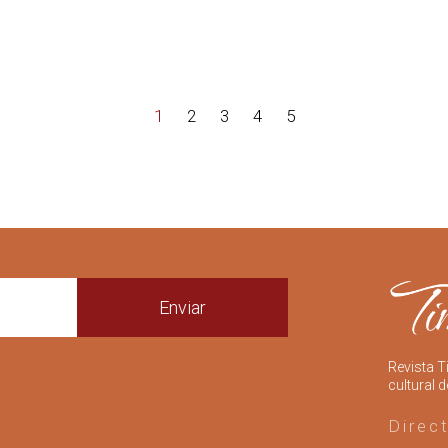
1
2
3
4
5
Enviar
Revista T
cultural d
Direc