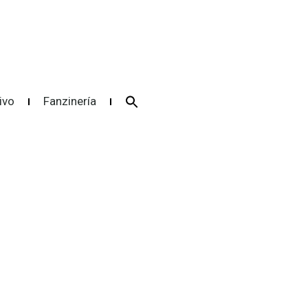
Search
ivo
Fanzinería
for:
Search Button