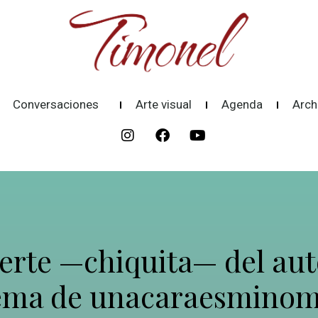
Conversaciones
Arte visual
Agenda
Arch
erte —chiquita— del aut
ema de unacaraesminom