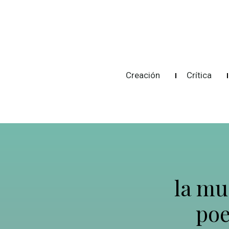
Creación
Crítica
la mu
po