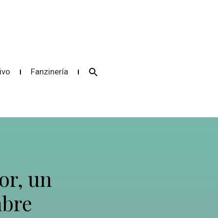
Search
ivo
Fanzinería
for:
Search Button
or, un
bre