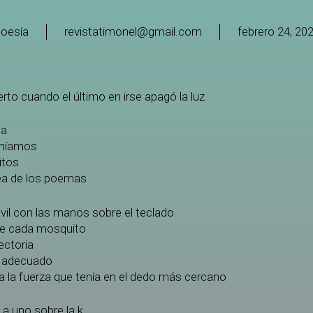
oesía
revistatimonel@gmail.com
febrero 24, 20
to cuando el último en irse apagó la luz
na
eníamos
itos
dea de los poemas
il con las manos sobre el teclado
 de cada mosquito
ectoria
 adecuado
a la fuerza que tenía en el dedo más cercano
 a uno sobre la k