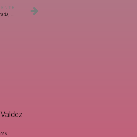
IENTE
De la imagen a la vida: Luz demorada, de Alfredo Soto Guillén
 Valdez
2026