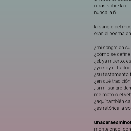
otras sobre la q
nunca la ñ
la sangre del mo
eran el poema en
¿mi sangre en su
¿cómo se define 
¿él, ya muerto, e
¿yo soy el traduc
¿su testamento f
¿en qué tradición
¿si mi sangre der
me mató o el veh
¿aquí también ca
¿es retórica la s
unacaraesmino
montelongo. con e