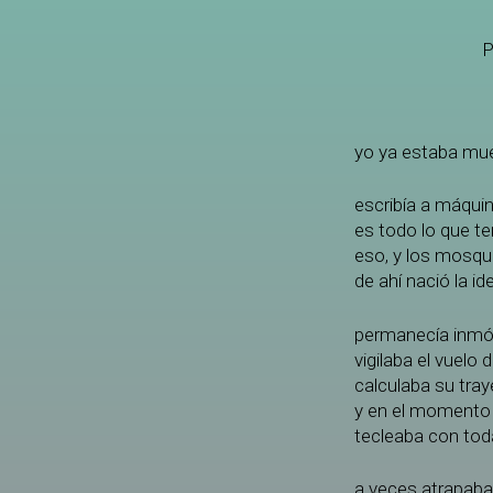
P
yo ya estaba muer
escribía a máqui
es todo lo que t
eso, y los mosqu
de ahí nació la i
permanecía inmóv
vigilaba el vuelo
calculaba su tray
y en el momento
tecleaba con tod
a veces atrapaba