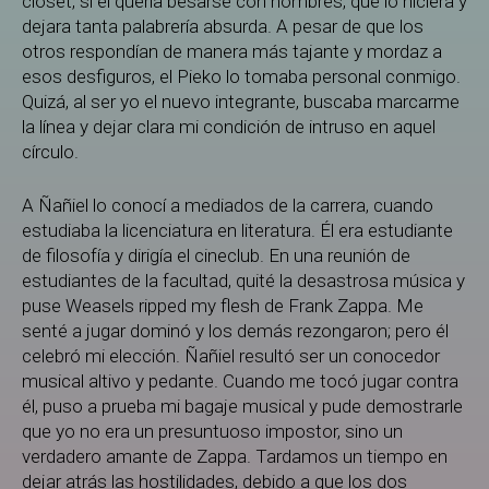
clóset, si él quería besarse con hombres, que lo hiciera y
dejara tanta palabrería absurda. A pesar de que los
otros respondían de manera más tajante y mordaz a
esos desfiguros, el Pieko lo tomaba personal conmigo.
Quizá, al ser yo el nuevo integrante, buscaba marcarme
la línea y dejar clara mi condición de intruso en aquel
círculo.
A Ñañiel lo conocí a mediados de la carrera, cuando
estudiaba la licenciatura en literatura. Él era estudiante
de filosofía y dirigía el cineclub. En una reunión de
estudiantes de la facultad, quité la desastrosa música y
puse Weasels ripped my flesh de Frank Zappa. Me
senté a jugar dominó y los demás rezongaron; pero él
celebró mi elección. Ñañiel resultó ser un conocedor
musical altivo y pedante. Cuando me tocó jugar contra
él, puso a prueba mi bagaje musical y pude demostrarle
que yo no era un presuntuoso impostor, sino un
verdadero amante de Zappa. Tardamos un tiempo en
dejar atrás las hostilidades, debido a que los dos