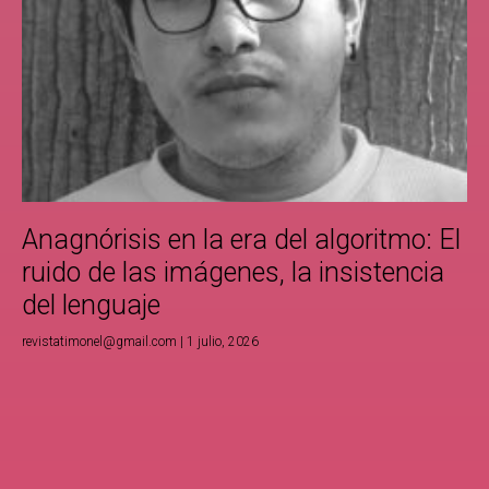
Anagnórisis en la era del algoritmo: El
ruido de las imágenes, la insistencia
del lenguaje
revistatimonel@gmail.com
1 julio, 2026