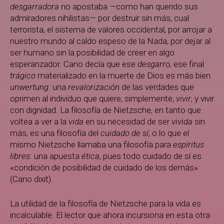
desgarradora
no apostaba
—
como han querido sus
admiradores nihilistas
—
por destruir sin más, cual
terrorista, el sistema de valores occidental, por arrojar a
nuestro mundo al caldo espeso de la Nada, por dejar al
ser humano sin la posibilidad de creer en algo
esperanzador. Cano decía que ese
desgarro,
ese final
trágico
materializado en la muerte de Dios es más bien
unwertung
: una
revalorización
de las verdades que
oprimen al individuo que quiere, simplemente,
vivir
, y vivir
con dignidad. La filosofía de Nietzsche, en tanto que
voltea a ver a la
vida
en su necesidad de ser
vivida
sin
más, es una filosofía del
cuidado de sí
, o lo que el
mismo Nietzsche llamaba una filosofía para
espíritus
libres
: una apuesta
ética
, pues todo cuidado de sí es
«condición de posibilidad de cuidado de los demás»
(Cano dixit).
La utilidad de la filosofía de Nietzsche para la vida es
incalculable. El lector que ahora incursiona en esta otra