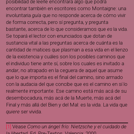
posibilidad de leerle encontrará algo que podrá
encontrar también en escritores como Montaigne: una
involuntaria
guía
que no responde acerca de cómo vivir
de forma correcta, pero sí pregunta, y pregunta
bastante, acerca de lo que consideramos que
es
la vida.
Se topará el lector con enunciados que dotan de
sustancia vital a las preguntas acerca de cuánta es la
cantidad de matices que plasman a esa vida en el lienzo
de la existencia y cuáles son los posibles caminos que
el individuo tiene ante sí, sobre los cuales es invitado a
andar
, no atrapado en la ceguera de aquel que asume
que lo que importa es el final del camino, sino armado
con la audacia del que concibe que es el camino en sí lo
realmente importante. Ese camino está más acá de su
desembocadura, más acá de la Muerte, más acá del
Final y más allá del Bien y del Mal: es la vida. La vida que
quiere
ser vivida.
[1]
Véase
Como un ángel frío: Nietzsche y el cuidado de
la libertad
. Ed. Pre-Textos. Valencia: 2000.