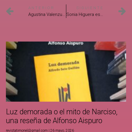
ANTERIOR
SIGUIENTE
Agustina Valenzuela Torres reseña libro de Raquel Cota
Sonia Higuera escribe sobre Morado Blues de Lucía Leyva
Luz demorada o el mito de Narciso,
una reseña de Alfonso Aispuro
revistatimonel@gmail.com
26 mayo, 2026