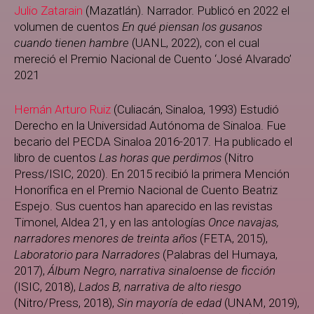
Julio Zatarain
(Mazatlán). Narrador. Publicó en 2022 el
volumen de cuentos
En qué piensan los gusanos
cuando tienen hambre
(UANL, 2022), con el cual
mereció el Premio Nacional de Cuento ‘José Alvarado’
2021
Hernán Arturo Ruiz
(Culiacán, Sinaloa, 1993) Estudió
Derecho en la Universidad Autónoma de Sinaloa. Fue
becario del PECDA Sinaloa 2016-2017. Ha publicado el
libro de cuentos
Las horas que perdimos
(Nitro
Press/ISIC, 2020). En 2015 recibió la primera Mención
Honorífica en el Premio Nacional de Cuento Beatriz
Espejo. Sus cuentos han aparecido en las revistas
Timonel, Aldea 21, y en las antologías
Once navajas,
narradores menores de treinta años
(FETA, 2015),
Laboratorio para Narradores
(Palabras del Humaya,
2017),
Álbum Negro, narrativa sinaloense de ficción
(ISIC, 2018),
Lados B, narrativa de alto riesgo
(Nitro/Press, 2018),
Sin mayoría de edad
(UNAM, 2019),