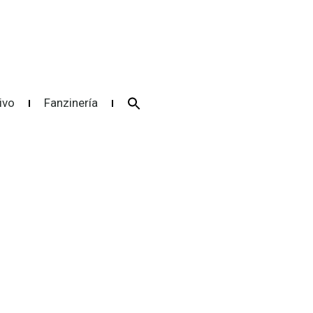
Search
ivo
Fanzinería
for:
Search Button