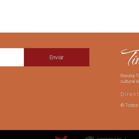
Enviar
Revista T
cultural d
Direc
© Todos 